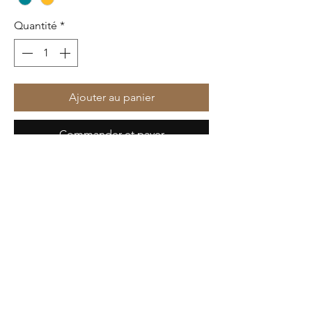
Quantité
*
Ajouter au panier
Commander et payer
Hera, reine des dieux et déesse du
mariage !
Un bijou imaginée pour les plus belles
occasions, pour matcher avec sa plus
belle tenue !
Personnalise ta paire ♡
DÉTAIL DE L'ARTICLE