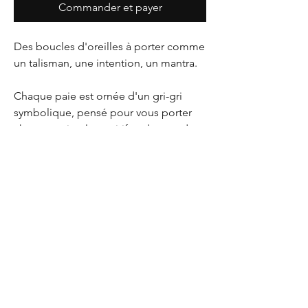
Commander et payer
Des boucles d'oreilles à porter comme
un talisman, une intention, un mantra.
Chaque paie est ornée d'un gri-gri
symbolique, pensé pour vous porter
chance, attirer le positif et donner du
courage !
Un bijoux à la fois audacieux et
protecteur à porter comme un rituel.
Quel est ton gri-gri porte bonheur ?
DÉTAIL DE L'ARTICLE